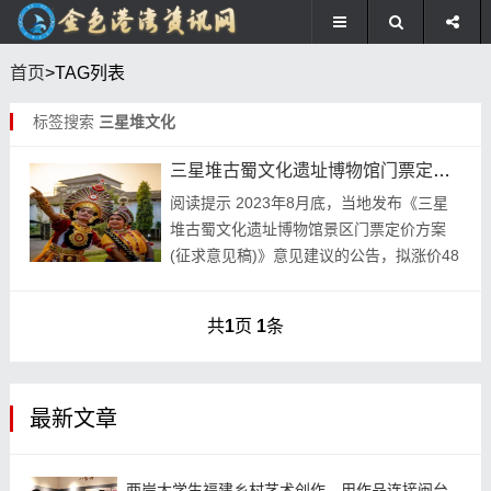
首页
>TAG列表
标签搜索
三星堆文化
三星堆古蜀文化遗址博物馆门票定价方案拟涨价48元
阅读提示 2023年8月底，当地发布《三星
堆古蜀文化遗址博物馆景区门票定价方案
(征求意见稿)》意见建议的公告，拟涨价48
元。目前，公开征集意见建议已有半年之
久，价格调整方案仍未确定，原因为何？
共
1
页
1
条
“公开...
最新文章
两岸大学生福建乡村艺术创作，用作品连接闽台