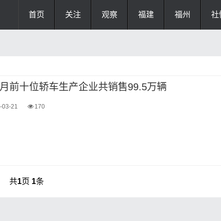
首页
关注
观察
福建
福州
社
2月前十位轿车生产企业共销售99.5万辆
-03-21
170
共
1
页
1
条