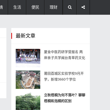
情
生活
便民
理财
最新文章
厦金中医药研学营报名 两
岸亲子共学闽台青草药文化
莆田荔城区实验学校9月开
学，新增3660个学位
立秋梧桐为何不落叶？聊聊
梧桐和泡桐的区别