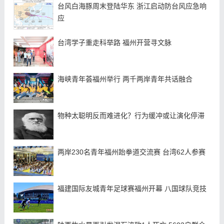
台风白海豚周末登陆华东 浙江启动防台风应急响
应
台湾学子重走科举路 福州开营寻文脉
海峡青年荟福州举行 两千两岸青年共话融合
物种太聪明反而难进化？行为缓冲或让演化停滞
两岸230名青年福州跆拳道交流赛 台湾62人参赛
福建国际友城青年足球赛福州开幕 八国球队竞技