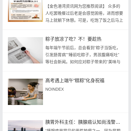
【金色港湾资讯网为您推荐阅读】 众多的
人吃罢晚餐过后老是会感觉困倦，进而想要
马上就躺下休憩。可是，吃饱了饭之后马上
睡觉说不定并非是一种健康的抉择。那么，
到底应当等待多长的时间才能够入眠？这篇
粽子放凉了吃？不！要趁热
文章将会为...
每年端午节前后，总会看到“粽子当饭吃，
引发肠胃病”“睡前吃粽子，男孩腹痛呕吐”
等社会新闻。如何应对粽子带来的“美味与
挑战”？8日，福州市第一总医院达道院区消
化内科医生为大家支招。 “粽子虽美味，但
高考遇上端午“糕粽”化身祝福
可能...
NOINDEX
胰胃外科主任：胰腺癌认知尚浅警惕性不足
“胰腺癌是常见的恶性肿瘤之一，因为早期