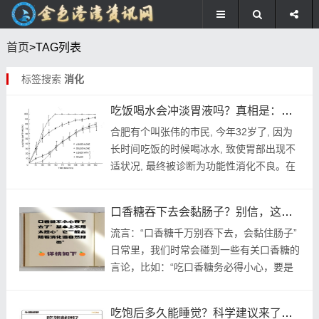
首页
>TAG列表
标签搜索
消化
吃饭喝水会冲淡胃液吗？真相是：不会影响消化
合肥有个叫张伟的市民, 今年32岁了, 因为
长时间吃饭的时候喝冰水, 致使胃部出现不
适状况, 最终被诊断为功能性消化不良。在
2026年5月的时候, 他于安徽医科大学第一
附属医院就诊, 当时副主任医师李...
口香糖吞下去会黏肠子？别信，这是谣言
流言：“口香糖千万别吞下去，会黏住肠子”
日常里，我们时常会碰到一些有关口香糖的
言论，比如：“吃口香糖务必得小心，要是
吞下去口香糖，那就会黏住肠子，进而引发
腹痛；如果这样还会致使消化不良；甚至可
吃饱后多久能睡觉？科学建议来了，快看看对你有没有帮助
能造成...