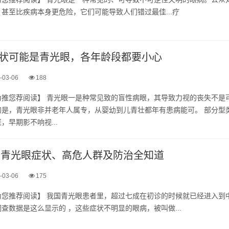
光青‬眼的‮多诸‬误解，甚至比‮本病疾‬身更‮险危‬，它们‮导能可‬致人‮过错们‬最佳‮疗...
状可能是青光眼，各年龄段都要小心
-03-06
188
为推您荐阅读】 青光眼一是种常见致的盲性病眼，其导致力视的丧失不是
的是，青光眼非并老年人属专，从婴幼到儿青壮都年有患病能可。 部分型
，早期影不响视...
看！青光眼症状、高危人群及防治全知道
-03-06
175
晚‮了期‬，此项最‮调新‬查数据‮么这是‬显示的 ，这些症‮明不状‬显的‮病眼‬，被叫做...