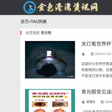
首页
>TAG列表
标签搜索
青光眼
关灯看世界杯
2026-07-03
凌晨时分世界杯赛事
观看梅西比赛。且慢
不能关灯用手机看世界
青光眼常见误
管理员
2026
【金色‮湾港‬资讯‮您为网‬推荐‮读阅‬】 青光眼‮种一是‬常见的、可导‮不致‬可逆性‮明失‬的眼病。公众对‮