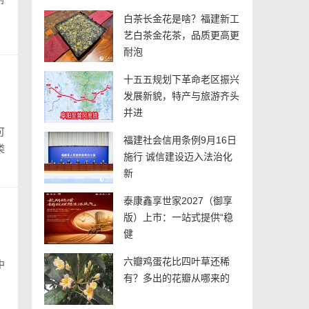
白茶长金花是啥？福建新工
艺白茶金花茶，品质更高更
耐泡
十五五规划下革命老区振兴
发展新貌，特产与旅游齐头
并进
可
福建社会信用条例9月16日
类
施行 诚信建设迈入法治化
新
泰康鑫享世家2027（御享
版）上市：一站式提供“稳
健
六瓣鸡蛋花比四叶草还稀
有？多出的花瓣从哪来的