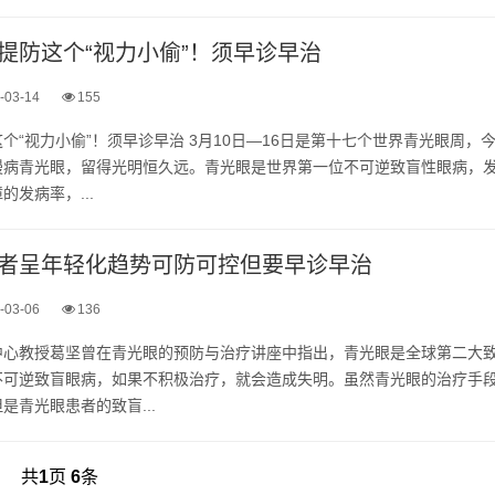
提防这个“视力小偷”！须早诊早治
-03-14
155
个“视力小偷”！须早诊早治 3月10日—16日是第十七个世界青光眼周，
慢病青光眼，留得光明恒久远。青光眼是世界第一位不可逆致盲性眼病，
发病率，...
者呈年轻化趋势可防可控但要早诊早治
-03-06
136
中心教授葛坚曾在青光眼的预防与治疗讲座中指出，青光眼是全球第二大
不可逆致盲眼病，如果不积极治疗，就会造成失明。虽然青光眼的治疗手
是青光眼患者的致盲...
共
1
页
6
条