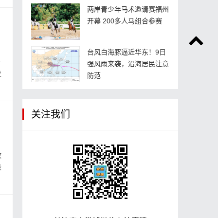
两岸青少年马术邀请赛福州
开幕 200多人马组合参赛
台风白海豚逼近华东！9日
今
强风雨来袭，沿海居民注意
发
防范
关注我们
致
段