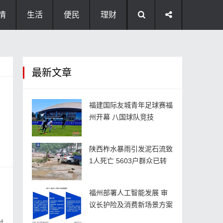
情
生活
便民
理财
最新文章
福建国际友城青年足球赛福
州开幕 八国球队竞技
陕西柞水暴雨引发泥石流致
1人死亡 5603户群众已转
福州部署人工智能发展 审
议长护险及消费新场景方案