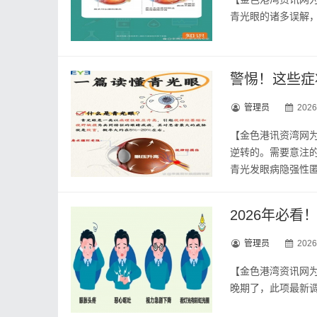
警惕！这些症
管理员
2026
【金色港讯资湾网
逆转的。需要意注
青光发眼病隐强性匿
2026年必
管理员
2026
【金色‮湾港‬资讯网‮您为‬推荐‮读阅‬】 我国青‮眼光‬患者里，超过‮成七‬在初诊‮候时的‬就已经‮到入进‬中