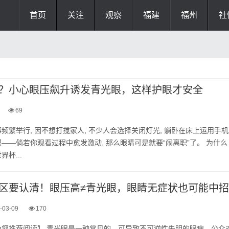
首页
关注
观察
福建
福州
社
？小心眼压飙升诱发青光眼，这样护眼才安全
69
频繁举行, 因不想打搅家人, 不少人会选择关闭灯光, 躺卧在床上运用手机
——倘若你观看过程中愈发激动, 那么眼睛可是就要“闹离职”了。 为什么
杯...
区要认清！眼压高≠青光眼，眼睛无症状也可能中招
-03-09
170