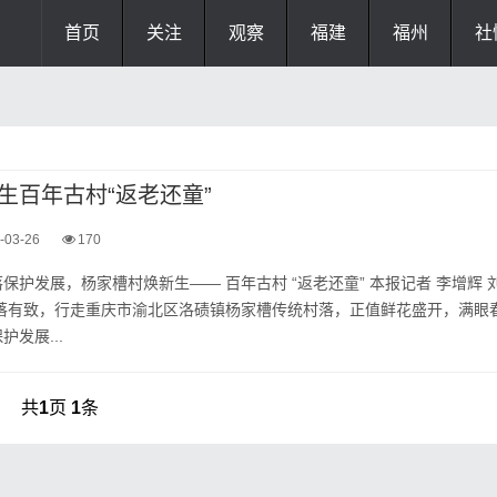
首页
关注
观察
福建
福州
社
生百年古村“返老还童”
-03-26
170
保护发展，杨家槽村焕新生—— 百年古村 “返老还童” 本报记者 李增辉 
错落有致，行走重庆市渝北区洛碛镇杨家槽传统村落，正值鲜花盛开，满眼
发展...
共
1
页
1
条