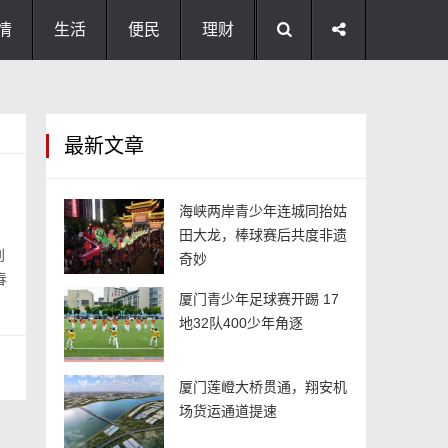
情
生活
便民
理财
最新文章
海峡两岸青少年连城同抬姑
田大龙，棒球赛后共度非遗
刘
奇妙
春
厦门青少年足球赛开踢 17
地32队400少年角逐
厦门莲嶝大桥贯通，翔安机
场货运通道提速