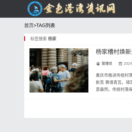
首页
>TAG列表
标签搜索
杨家
杨家槽村焕新
管理员
2024
重庆市推进传统村落
新吾 黄墙青瓦，
意盎然。传统村落保护