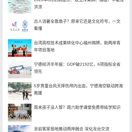
洪涝
古人消暑全靠扇子？原来它还是文化符号，一文
看懂
台湾高校技术成果转化中心福州揭牌，助两岸青
年项目落地
宁德经济半年报：GDP破2192亿，6项指标全省
领先
5岁男童台风天摔伤颅内出血，宁德海空联动跨海
救援
周末孩子没人管？周六助学课堂免费带娃学知识
龙岩客家祖地推动两岸融合 深化龙台交流