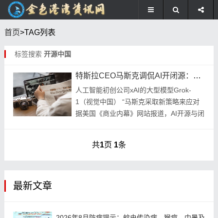
首页
>TAG列表
标签搜索
开源中国
特斯拉CEO马斯克调侃AI开闭源：开源和闭源间寻求平衡
人工智能初创公司xAI的大型模型Grok-
1（视觉中国） “马斯克采取新策略来应对
据美国《商业内幕》网站报道，AI开源与闭
源问题引发了广泛争论，这场争论始于马斯
克2月份起诉制造商及其首席执行官奥特
共
1
页
1
条
曼...
最新文章
2026年8月防病提示：蚊虫传染病、猴痘、中暑及