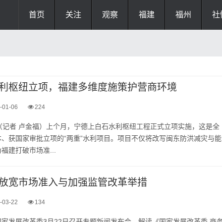
首页
关注
观察
福建
福州
社
利枢纽立项，福建多维度施策护营商环境
-01-06
224
（记者 卢金福）上个月，宁德上白石水利枢纽工程正式立项实施，这是全
、获国家审批立项的“两重”水利项目。项目不仅将改写闽东防洪减灾与能
福建打破市场准...
放宽市场准入与加强监管改革举措
-03-22
134
 国家发展改革委3月22日召开专题新闻发布会，解读《国家发展改革委 商