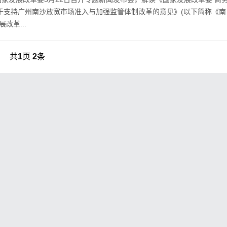
于支持广州南沙放宽市场准入与加强监管体制改革的意见》(以下简称《南
改革...
共
1
页
2
条