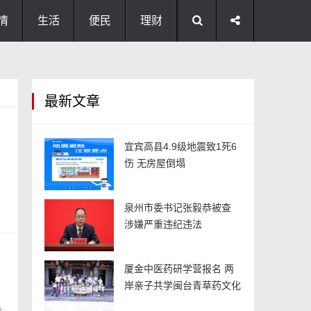
情
生活
便民
理财
最新文章
宜宾高县4.9级地震致1死6
伤 无房屋倒塌
泉州市委书记张毅恭被查
涉嫌严重违纪违法
厦金中医药研学营报名 两
岸亲子共学闽台青草药文化
务