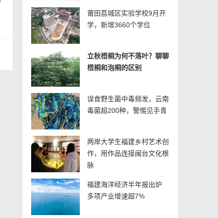
莆田荔城区实验学校9月开
学，新增3660个学位
立秋梧桐为何不落叶？聊聊
梧桐和泡桐的区别
误食野生菌中毒频发，云南
毒菌超200种，警惕见手青
两岸大学生福建乡村艺术创
作，用作品连接闽台文化根
脉
福建海洋经济半年报出炉
多项产业增速超7%