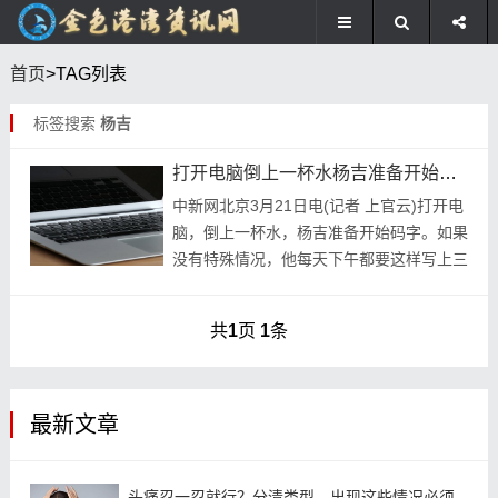
首页
>TAG列表
标签搜索
杨吉
打开电脑倒上一杯水杨吉准备开始码字
中新网北京3月21日电(记者 上官云)打开电
脑，倒上一杯水，杨吉准备开始码字。如果
没有特殊情况，他每天下午都要这样写上三
四个小时，雷打不动。 他管自己叫“写手”，
“写了十几年网络小说，我几乎没有断更
共
1
页
1
条
过...
最新文章
头痛忍一忍就行？分清类型，出现这些情况必须