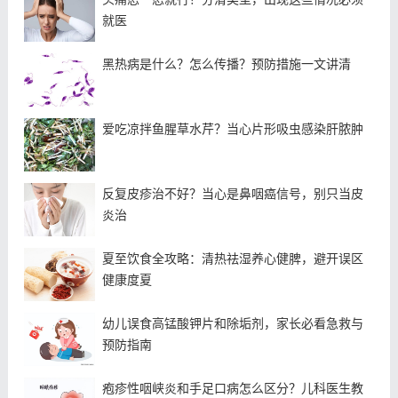
就医
黑热病是什么？怎么传播？预防措施一文讲清
爱吃凉拌鱼腥草水芹？当心片形吸虫感染肝脓肿
反复皮疹治不好？当心是鼻咽癌信号，别只当皮
炎治
夏至饮食全攻略：清热祛湿养心健脾，避开误区
健康度夏
幼儿误食高锰酸钾片和除垢剂，家长必看急救与
预防指南
疱疹性咽峡炎和手足口病怎么区分？儿科医生教