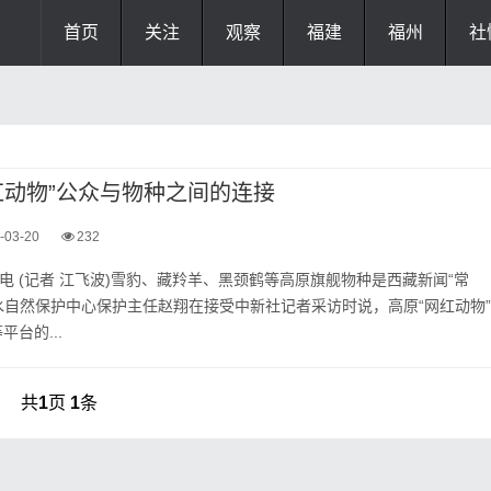
首页
关注
观察
福建
福州
社
红动物”公众与物种之间的连接
-03-20
232
日电 (记者 江飞波)雪豹、藏羚羊、黑颈鹤等高原旗舰物种是西藏新闻“常
山水自然保护中心保护主任赵翔在接受中新社记者采访时说，高原“网红动物”
台的...
共
1
页
1
条