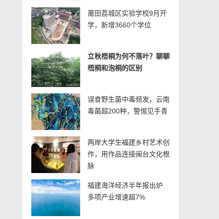
莆田荔城区实验学校9月开
学，新增3660个学位
立秋梧桐为何不落叶？聊聊
梧桐和泡桐的区别
误食野生菌中毒频发，云南
毒菌超200种，警惕见手青
两岸大学生福建乡村艺术创
作，用作品连接闽台文化根
脉
福建海洋经济半年报出炉
多项产业增速超7%