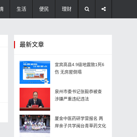
情
生活
便民
理财
最新文章
宜宾高县4.9级地震致1死6
伤 无房屋倒塌
泉州市委书记张毅恭被查
涉嫌严重违纪违法
厦金中医药研学营报名 两
岸亲子共学闽台青草药文化