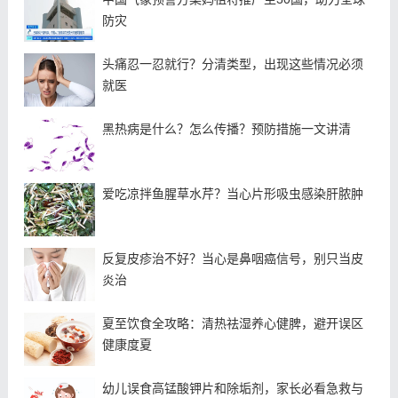
防灾
头痛忍一忍就行？分清类型，出现这些情况必须
就医
黑热病是什么？怎么传播？预防措施一文讲清
爱吃凉拌鱼腥草水芹？当心片形吸虫感染肝脓肿
反复皮疹治不好？当心是鼻咽癌信号，别只当皮
炎治
夏至饮食全攻略：清热祛湿养心健脾，避开误区
健康度夏
幼儿误食高锰酸钾片和除垢剂，家长必看急救与