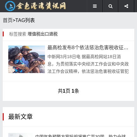
首页
>TAG列表
标签搜索
增值税出口退税
最高检发布8个依法惩治危害税收征管典型刑事案例
中新网3月18日电 据最高检网站18日消
息，为贯彻落实中央经济工作会议和中央政
法工作会议精神，依法惩治危害税收征管犯
罪，维护社会主义市场经济秩序，提升法治
化营商环境建设水平，最高人民法院、最高
共
1
页
1
条
人民检察...
最新文章
中国气象预警方案妈祖将推广至30国，助力全球