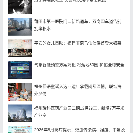
莆田市第一医院门口新路通车，双向四车道告别
拥堵积水
平安的女儿首映：福建非遗马仙信俗首登大银幕
气象智能预警方案妈祖 将落地30国 护佑全球安全
福州俗语童谣入选非遗！承载闽都温情，联结海
外乡情
福州瑞科医药产业园二期12月竣工，新增7万平米
产业空
2026年8月防病提示：蚊虫传染病、猴痘、中暑及