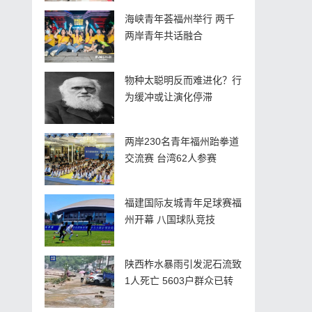
海峡青年荟福州举行 两千
两岸青年共话融合
物种太聪明反而难进化？行
为缓冲或让演化停滞
两岸230名青年福州跆拳道
交流赛 台湾62人参赛
福建国际友城青年足球赛福
州开幕 八国球队竞技
陕西柞水暴雨引发泥石流致
1人死亡 5603户群众已转