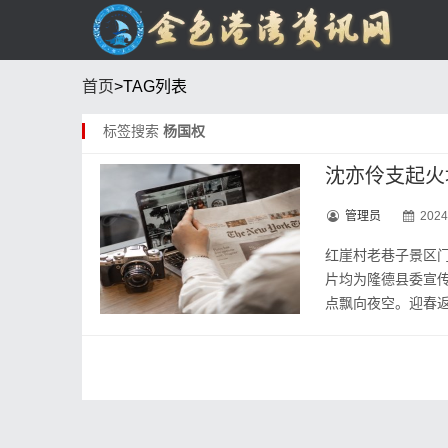
首页
>TAG列表
标签搜索
杨国权
沈亦伶支起火
管理员
2024
红崖村老巷子景区门
片均为隆德县委宣传
点飘向夜空。迎春返