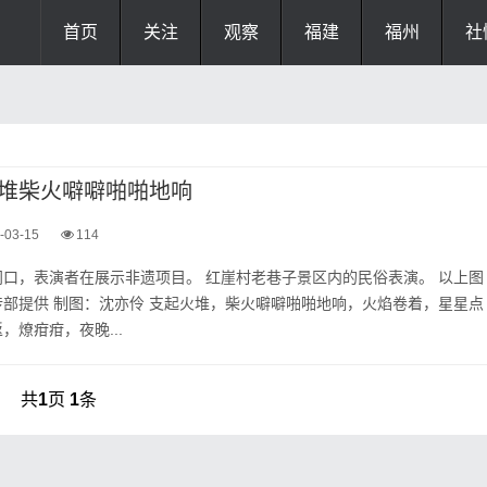
首页
关注
观察
福建
福州
社
堆柴火噼噼啪啪地响
-03-15
114
口，表演者在展示非遗项目。 红崖村老巷子景区内的民俗表演。 以上图
部提供 制图：沈亦伶 支起火堆，柴火噼噼啪啪地响，火焰卷着，星星点
，燎疳疳，夜晚...
共
1
页
1
条