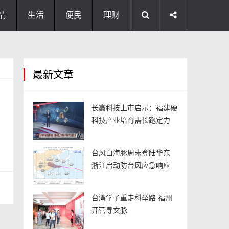
情
生活
便民
理财
最新文章
长鑫科技上市启示：福建硬
科技产业培育需长跑定力
台风白海豚周末登陆华东
浙江启动防台风应急响应
台湾学子重走科举路 福州
开营寻文脉