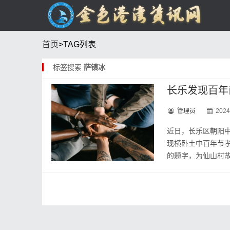
首页
>TAG列表
标签搜索
萨镇冰
长乐发现百年
管理员
2024
近日，长乐区朝阳
现横卧土中百年节
的题字，为仙山村故