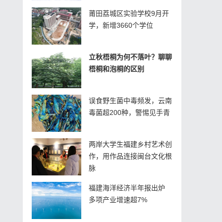
莆田荔城区实验学校9月开
学，新增3660个学位
立秋梧桐为何不落叶？聊聊
梧桐和泡桐的区别
误食野生菌中毒频发，云南
毒菌超200种，警惕见手青
两岸大学生福建乡村艺术创
作，用作品连接闽台文化根
脉
福建海洋经济半年报出炉
多项产业增速超7%