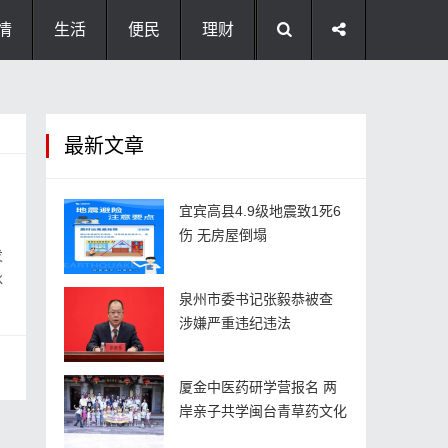
情
生活
便民
理财
最新文章
宜宾高县4.9级地震致1死6
伤 无房屋倒塌
发
冰
泉州市委书记张毅恭被查
涉嫌严重违纪违法
厦金中医药研学营报名 两
岸亲子共学闽台青草药文化