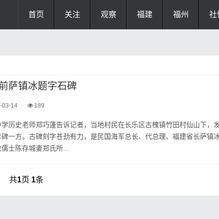
首页
关注
观察
福建
福州
社
前萨镇冰题字石碑
-03-14
189
中学历史老师郑巧蓬告诉记者，当地村民在长乐区古槐镇竹田村仙山下，
孝碑一方。古碑刻字苍劲有力，是民国海军总长、代总理、福建省长萨镇
儒士陈存城妻郑氏所...
共
1
页
1
条