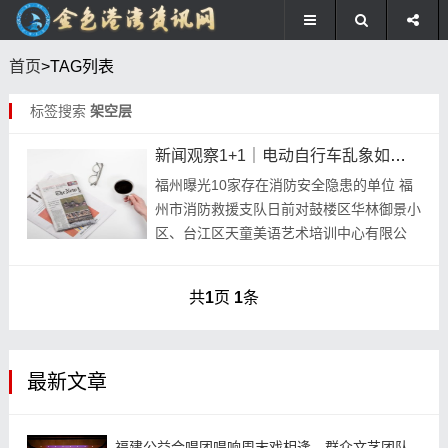
首页
>TAG列表
标签搜索
架空层
新闻观察1+1｜电动自行车乱象如何消除？
福州曝光10家存在消防安全隐患的单位 福
州市消防救援支队日前对鼓楼区华林御景小
区、台江区天童美语艺术培训中心有限公
司、宝贝美食（长乐区）等10家存在消防
隐患的单位集中曝光，督促相关单位和责任
共
1
页
1
条
人及时整改...
最新文章
福建公益合唱团唱响周末戏相逢，群众文艺团队