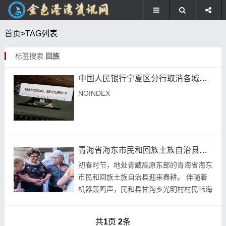
首页
>TAG列表
标签搜索
回族
中国人民银行宁夏区分行取消各城市首套二套房贷利率政策下限
NOINDEX
青海省海东市民和回族土族自治县迎来春耕
初春时节，地处青藏高原东部的青海省海东
市民和回族土族自治县迎来春耕。 伴随着
机器轰鸣声，民和县甘沟乡光明村村民韩海
英双手紧握播种机，在田野上忙碌。不一会
儿，一亩多的地便翻耕完毕。 今年，除了
共
1
页
2
条
照料自家的...