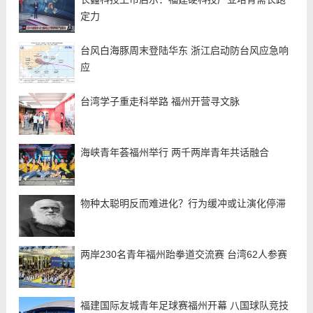
定力
台风白海豚周末登陆华东 浙江启动防台风应急响
应
台湾学子重走科举路 福州开营寻文脉
海峡青年荟福州举行 两千两岸青年共话融合
物种太聪明反而难进化？行为缓冲或让演化停滞
两岸230名青年福州跆拳道交流赛 台湾62人参赛
福建国际友城青年足球赛福州开幕 八国球队竞技