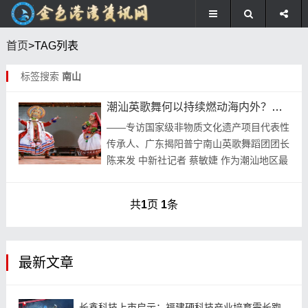
首页
>TAG列表
标签搜索
南山
潮汕英歌舞何以持续燃动海内外？专访国家级非物质文化遗产项目代表性传承人
——专访国家级非物质文化遗产项目代表性
传承人、广东揭阳普宁南山英歌舞蹈团团长
陈来发 中新社记者 蔡敏婕 作为潮汕地区最
具代表性的传统艺术，英歌舞流行于广东汕
头、揭阳、潮州已有300多年历史，其表演
共
1
页
1
条
内容...
最新文章
长鑫科技上市启示：福建硬科技产业培育需长跑