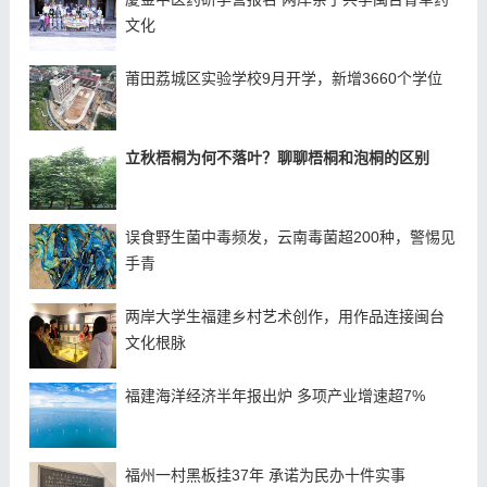
文化
莆田荔城区实验学校9月开学，新增3660个学位
立秋梧桐为何不落叶？聊聊梧桐和泡桐的区别
误食野生菌中毒频发，云南毒菌超200种，警惕见
手青
两岸大学生福建乡村艺术创作，用作品连接闽台
文化根脉
福建海洋经济半年报出炉 多项产业增速超7%
福州一村黑板挂37年 承诺为民办十件实事