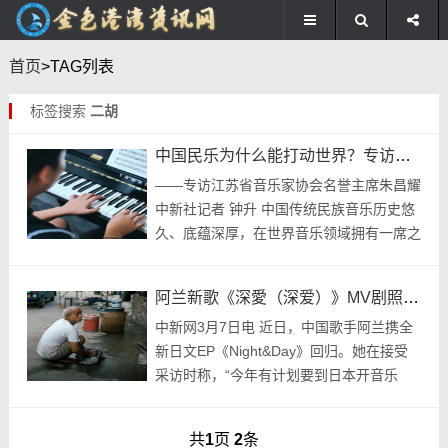
首页
>TAG列表
标签搜索
二胡
中国民乐为什么能打动世界？专访江苏省音乐家协会名誉主席朱昌耀
——专访江苏省音乐家协会名誉主席朱昌耀
中新社记者 钟升 中国传统民族音乐历史悠
久、底蕴深厚，在世界音乐领域拥有一席之
地。近年来，借鉴西洋交响乐团编制而成的
民族乐团在中国蓬勃发展，并多次远赴海外
阿兰新歌《深愛（深爱）》MV剧照曝光
巡演，...
中新网3月7日电 近日，中国歌手阿兰携全
新日文EP《Night&Day》回归。她在接受
采访时称，“今年有计划要到日本开音乐
会，想让更多的海外朋友看到我们中国文化
的魅力！” 歌手阿兰希望通过音乐，将更
共
1
页
2
条
多...