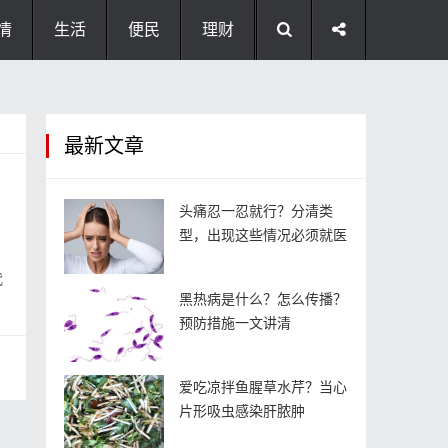
情
生活
便民
理财
最新文章
头痛忍一忍就行？分清类
型，出现这些情况必须就医
代
黑热病是什么？怎么传播？
预防措施一文讲清
爱吃凉拌鱼腥草水芹？当心
片形吸虫感染肝脓肿