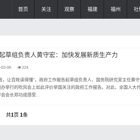
首页
关注
观察
福建
福州
社
起草组负责人黄守宏：加快发展新质生产力
-03-06
224
洁，让百姓读得懂”，政府工作报告起草组负责人、国务院研究室主任黄守
闻办举行的吹风会上如此评价举国关注的政府工作报告。对此，全国人大
会会长郑功成感受...
共
1
页
1
条