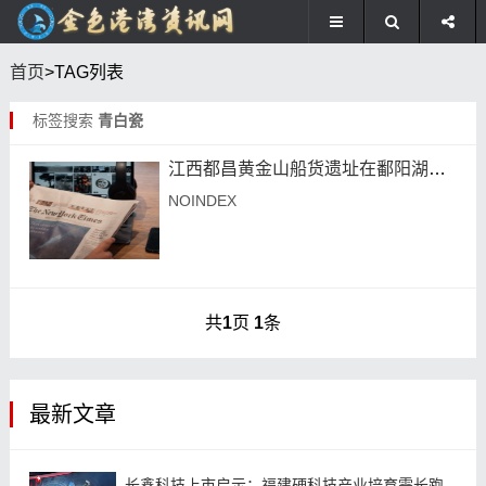
首页
>TAG列表
标签搜索
青白瓷
江西都昌黄金山船货遗址在鄱阳湖湖底瓷片分布图
NOINDEX
共
1
页
1
条
最新文章
长鑫科技上市启示：福建硬科技产业培育需长跑