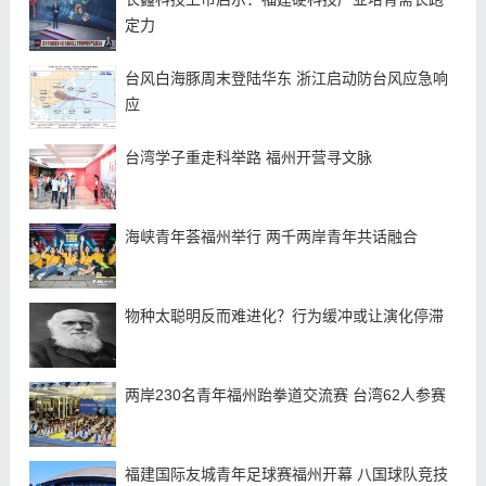
定力
台风白海豚周末登陆华东 浙江启动防台风应急响
应
台湾学子重走科举路 福州开营寻文脉
海峡青年荟福州举行 两千两岸青年共话融合
物种太聪明反而难进化？行为缓冲或让演化停滞
两岸230名青年福州跆拳道交流赛 台湾62人参赛
福建国际友城青年足球赛福州开幕 八国球队竞技