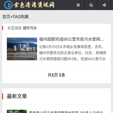
首页
>TAG列表
标签搜索
城市污水
福州超额完成66公里市政污水管网建设525个排口流域雨污分流改造
记者2月29日从市城乡发展局获悉，去年，
福州共整改沿街企事业单位、社区、商铺雨
污水管网错接问题453处，完成66公里污水
管网建设。市政污水管网，超额完成年度
525个流域雨污分流改造任务。 今年计划新
共
1
页
1
条
建...
最新文章
两岸青少年马术邀请赛福州开幕 200多人马组合