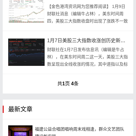
【金色港湾资讯网为您推荐阅读】 1月9日
财联社消息（编辑牛占林），美东时间周
四，美股三大指数收盘时出现了涨跌不一致
的情况，英伟达等科技巨头呈现回落态势，
然而军工板块在受到特朗普提议上调军费这
1月7日美股三大指数收涨创历史新高，AI热潮下半导体领涨
一因素的刺...
财联社在1月7日发布信息讯（编辑是牛占
林），在美东时间周二这一天，美股三大指
数呈现出全线收涨的情况，其中道指以及标
普500指数都创造了历史新高。 鉴于AI热潮
致使存储芯片严重短缺进而引发涨价潮，半
共
1
页
4
条
导体...
最新文章
福建公益合唱团唱响周末戏相逢，群众文艺团队