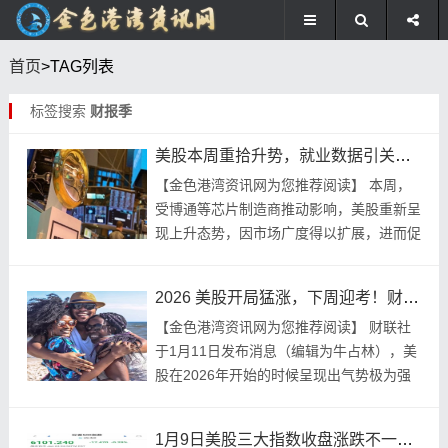
首页
>TAG列表
标签搜索
财报季
美股本周重拾升势，就业数据引关注，降息预期小幅降温
【金色港湾资讯网为您推荐阅读】 本周，
受博通等芯片制造商推动影响，美股重新呈
现上升态势，因市场广度得以扩展，进而促
使道指以及标普500指数刷新到历史以来的
最高纪录。然而，美国就业市场处在不冷不
2026 美股开局猛涨，下周迎考！财报季、通胀数据将公布
热的状态...
【金色港湾资讯网为您推荐阅读】 财联社
于1月11日发布消息（编辑为牛占林），美
股在2026年开始的时候呈现出气势极为强
盛的如虹态势，然而在接下来的未来一周将
会面临诸多考验，其中包括四季度财报季会
1月9日美股三大指数收盘涨跌不一，市场平淡为财报季布局
正式地...