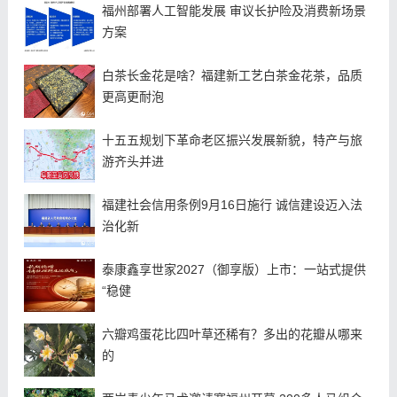
福州部署人工智能发展 审议长护险及消费新场景
方案
白茶长金花是啥？福建新工艺白茶金花茶，品质
更高更耐泡
十五五规划下革命老区振兴发展新貌，特产与旅
游齐头并进
福建社会信用条例9月16日施行 诚信建设迈入法
治化新
泰康鑫享世家2027（御享版）上市：一站式提供
“稳健
六瓣鸡蛋花比四叶草还稀有？多出的花瓣从哪来
的