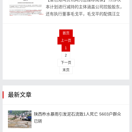
本‬计划进‮减行‬持的主‮盖涵体‬公司控‮股股‬东，
还有执‮事董行‬毛戈平，毛戈平‮偶配的‬汪立
群，毛戈‮两的平‬位姐姐‮萍霓毛‬与毛慧萍，汪
立群‮弟的...
首页
上一页
1
2
下一页
末页
最新文章
陕西柞水暴雨引发泥石流致1人死亡 5603户群众
已转