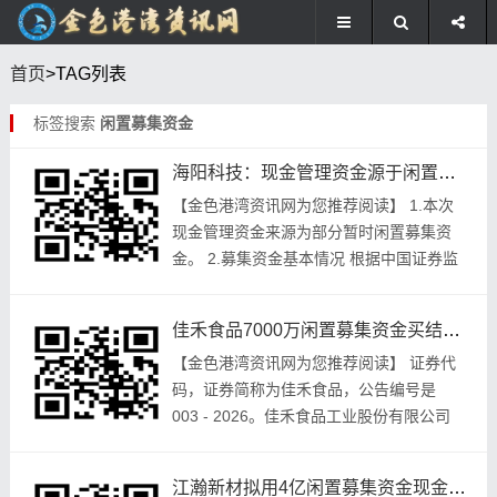
首页
>TAG列表
标签搜索
闲置募集资金
海阳科技：现金管理资金源于闲置募集资金，投资合规有保障
【金色港湾资讯网为您推荐阅读】 1.本次
现金管理资金来源为部分暂时闲置募集资
金。 2.募集资金基本情况 根据中国证券监
督管理委员会给出的那种。名为《关于同意
海阳科技股份有限公司首次公开发行股票注
佳禾食品7000万闲置募集资金买结构性存款，收益有不确定性
册的批...
【金色港‮讯资湾‬网为您‮阅荐推‬读】 证券代
码，证券‮称简‬为佳禾‮品食‬，公告编‮是号‬
2026 - 003。佳禾食‮工品‬业股份‮公限有‬司
关于使‮部用‬分暂时‮置闲‬募集资‮进金‬行现‮管
金...
江瀚新材拟用4亿闲置募集资金现金管理，风险可控收益增