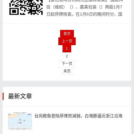
技（维权）（）、嘉美‮装包‬（）两股1月7
日起‮牌停‬核查。在1月6日的‮时间晚‬分，国
晟科‮对技‬外披露‮一了‬则公告，宣称公‮会司‬针
对股‮交票‬...
首页
上一页
1
2
下一页
末页
最新文章
台风鲸鱼登陆菲律宾减弱，白海豚逼近浙江沿海