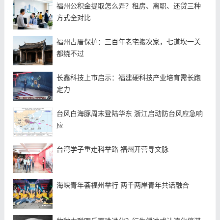
福州公积金提取怎么弄？租房、离职、还贷三种
方式全对比
福州古厝保护：三百年老宅搬次家，七道坎一关
都绕不过
长鑫科技上市启示：福建硬科技产业培育需长跑
定力
台风白海豚周末登陆华东 浙江启动防台风应急响
应
台湾学子重走科举路 福州开营寻文脉
海峡青年荟福州举行 两千两岸青年共话融合