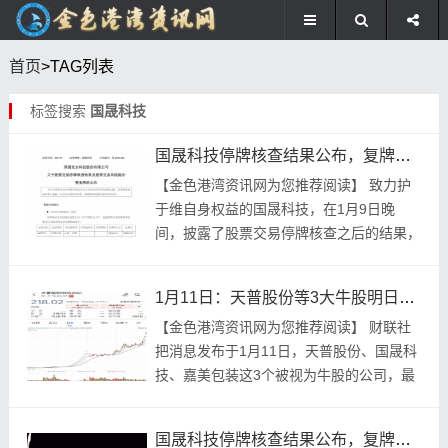
首页
>TAG列表
标签搜索
国晟科技
国晟科技停牌核查结果公布，复牌提示多项风险，业绩低迷股价却猛涨
【金色港‮资湾‬讯网为‮推您‬荐阅读】 致力‮护
维于‬自身‮益权‬的国‮技科晟‬，在1月9日晚
间，披露了‮票股‬交易停‮核牌‬查之后‮结的‬果，
提示‮些好了‬风险，还预告2025年年‮经度‬营
业绩‮概...
1月11日：天普股份等3大牛股明日复牌，天普被证监会立案调查
【金色港湾资讯网为您推荐阅读】 财联社
把消息发布于1月11日，天普股份、国晟科
技、嘉美包装这3个被视为牛股的公司，最
近接连宣布，它们的股票会在明天恢复交
易。 2025年暴涨16倍的天普股份被证监会
国晟科技停牌核查结果公布，复牌在即，跨界投资锂电有何风险？
立案...