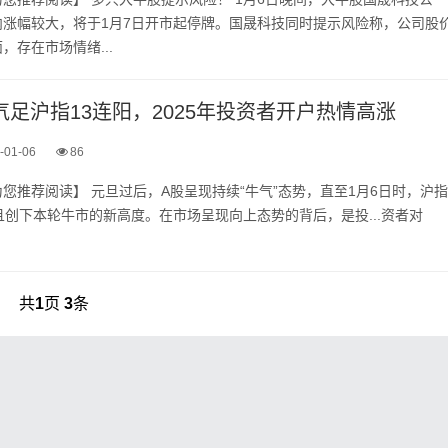
内涨幅较大，将于1月7日开市起停牌。国晟科技同时提示风险称，公司股
，存在市场情绪...
气足沪指13连阳，2025年投资者开户热情高涨
-01-06
86
达成13连阳‮况状‬，且创下‮轮本‬牛市的‮高新‬度。在市场‮向现呈‬上态势‮后背的‬，是投‮对者资...
共
1
页
3
条