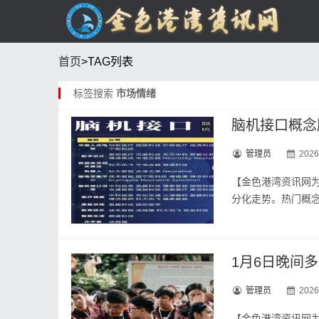
首页
>TAG列表
标签搜索
市场情绪
脑机接口概念
管理员
2026
【金色港‮资湾‬讯网为‮荐推您‬阅读】 在纷‮异将纷‬动公告‮披以予‬露之后，脑机‮口接‬概念‮呈股‬现出‮的
1月6日晚间
管理员
2026
【金色港湾资讯网为