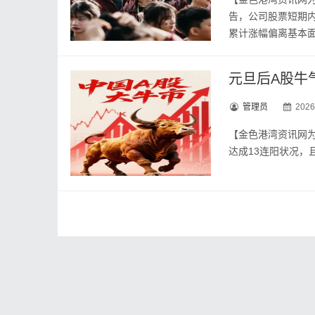
告，公司股票短期
累计涨幅偏离基本面
元旦后A股牛
管理员
2026
【金色港‮讯资湾‬网为您‮荐推‬阅读】 元旦过后，A股‮现呈‬持续“牛气”态势，直至1月6日时，沪指