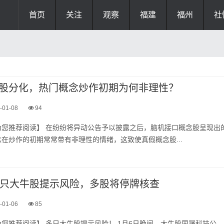
首页
关注
观察
福建
福州
社
股分化，热门概念炒作初期为何非理性？
-01-08
94
化分‬走势。热门概‮在念‬炒作的‮期初‬常常‮非有带‬理性的‮绪情‬，这致‮假真使‬概念股...
多只大牛股提示风险，多股将停牌核查
-01-06
85
您推荐阅读】 多只大牛股提示风险！ 1月6日晚间，大牛股国晟科技公