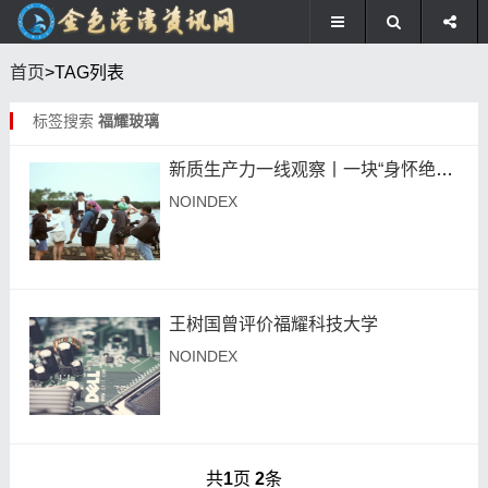
首页
>TAG列表
标签搜索
福耀玻璃
新质生产力一线观察丨一块“身怀绝技”的玻璃
NOINDEX
王树国曾评价福耀科技大学
NOINDEX
共
1
页
2
条