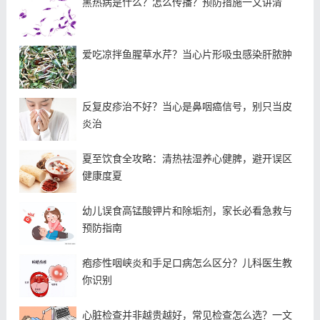
黑热病是什么？怎么传播？预防措施一文讲清
爱吃凉拌鱼腥草水芹？当心片形吸虫感染肝脓肿
反复皮疹治不好？当心是鼻咽癌信号，别只当皮
炎治
夏至饮食全攻略：清热祛湿养心健脾，避开误区
健康度夏
幼儿误食高锰酸钾片和除垢剂，家长必看急救与
预防指南
疱疹性咽峡炎和手足口病怎么区分？儿科医生教
你识别
心脏检查并非越贵越好，常见检查怎么选？一文