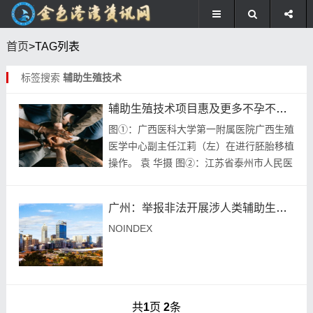
首页
>TAG列表
标签搜索
辅助生殖技术
辅助生殖技术项目惠及更多不孕不育患者
图①：广西医科大学第一附属医院广西生殖
医学中心副主任江莉（左）在进行胚胎移植
操作。 袁 华摄 图②：江苏省泰州市人民医
院新生儿重症监护室内，护士在给新生儿进
行雾化吸入。 汤德宏摄（人民视觉） 近年
广州：举报非法开展涉人类辅助生殖技术违法违规行为
来，...
NOINDEX
共
1
页
2
条