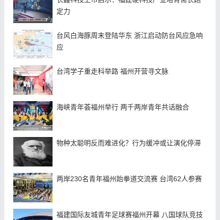
定力
台风白海豚周末登陆华东 浙江启动防台风应急响
应
台湾学子重走科举路 福州开营寻文脉
海峡青年荟福州举行 两千两岸青年共话融合
物种太聪明反而难进化？行为缓冲或让演化停滞
两岸230名青年福州跆拳道交流赛 台湾62人参赛
福建国际友城青年足球赛福州开幕 八国球队竞技