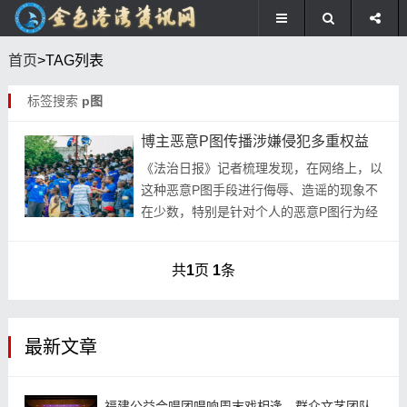
首页
>TAG列表
标签搜索
p图
博主恶意P图传播涉嫌侵犯多重权益
《法治日报》记者梳理发现，在网络上，以
这种恶意P图手段进行侮辱、造谣的现象不
在少数，特别是针对个人的恶意P图行为经
常发生，严重者甚至引发网络暴力，导致被
P图者身心遭受严重伤害。 博主恶意P图传
共
1
页
1
条
播 涉嫌...
最新文章
福建公益合唱团唱响周末戏相逢，群众文艺团队