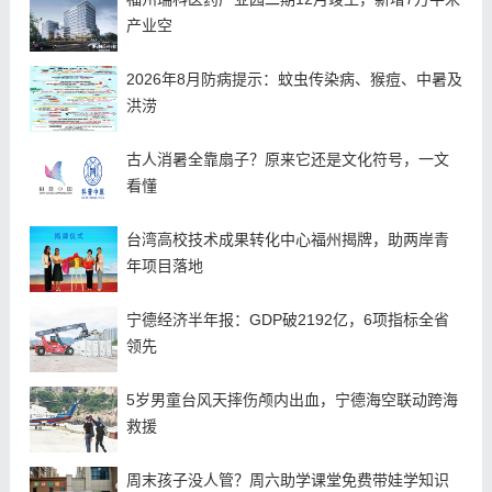
产业空
2026年8月防病提示：蚊虫传染病、猴痘、中暑及
洪涝
古人消暑全靠扇子？原来它还是文化符号，一文
看懂
台湾高校技术成果转化中心福州揭牌，助两岸青
年项目落地
宁德经济半年报：GDP破2192亿，6项指标全省
领先
5岁男童台风天摔伤颅内出血，宁德海空联动跨海
救援
周末孩子没人管？周六助学课堂免费带娃学知识