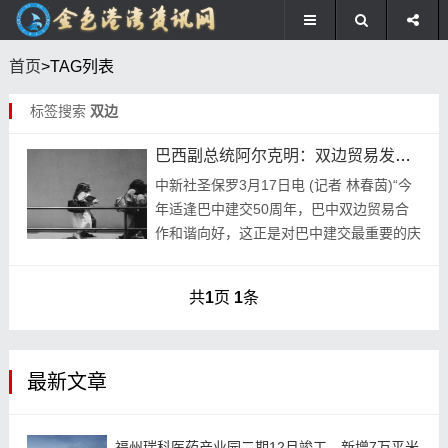
首页
>TAG列表
标签搜索
双边
巴西副总统阿尔克明：双边贸易发展呈现积极态势
中新社圣保罗3月17日电 (记者 林春茵)“今
年适逢巴中建交50周年，巴中双边贸易合
作和谐向好，这正是对巴中建交最重要的庆
祝方式。” 巴西副总统阿尔克明16日在巴西
圣保罗接受中新社记者专访时如是说。 ...
共
1
页
1
条
最新文章
福州瑞科医药产业园二期12月竣工，新增7万平米