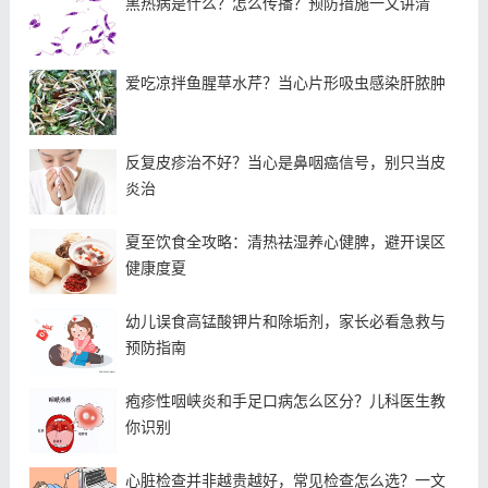
黑热病是什么？怎么传播？预防措施一文讲清
爱吃凉拌鱼腥草水芹？当心片形吸虫感染肝脓肿
反复皮疹治不好？当心是鼻咽癌信号，别只当皮
炎治
夏至饮食全攻略：清热祛湿养心健脾，避开误区
健康度夏
幼儿误食高锰酸钾片和除垢剂，家长必看急救与
预防指南
疱疹性咽峡炎和手足口病怎么区分？儿科医生教
你识别
心脏检查并非越贵越好，常见检查怎么选？一文