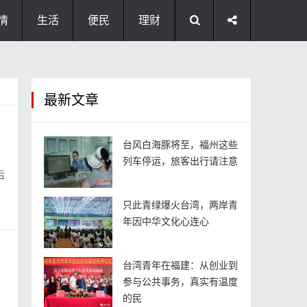
情
生活
便民
理财
最新文章
台风白海豚将至，福州这些
列车停运，旅客出行请注意
后
只此青绿爆火台湾，两岸青
年因中华文化心连心
台湾青年在福建：从创业到
参与公共事务，真实有温度
的民
洪