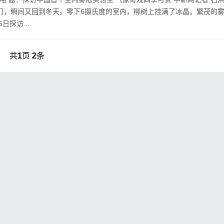
门，瞬间又回到冬天。零下6摄氏度的室内，柳树上挂满了冰晶，繁茂的
日探访...
共
1
页
2
条