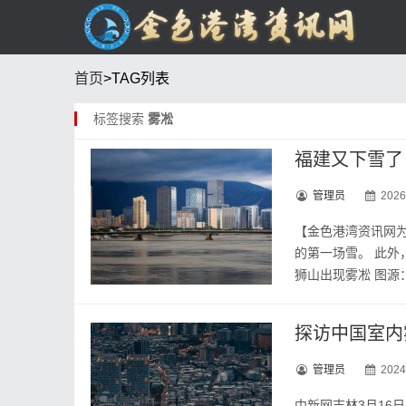
首页
>TAG列表
标签搜索
雾凇
福建又下雪了
管理员
2026
【金色港湾资讯网
的第一场雪。 此外
狮山出现雾凇 图源：长
探访中国室内
管理员
2024
中新网吉林3月16