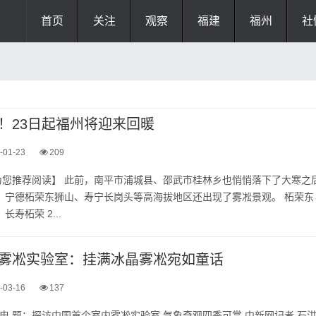
首页
关注
观察
福建
福州
社
！23日起福州将迎来回暖
-01-23
209
为您推荐阅读】 此前，南平市浦城县、邵武市桂林乡也悄悄落下了大寒之
，宁德柘荣东狮山、寿宁长岗头等高海拔地区还出现了雾凇景观。 柘荣东
寿柘荣 2...
雾凇实验室：挂满冰晶雾凇宛如童话
-03-16
137
日电 题：探访中国首个室内雾凇实验室 气象奇观四季可赏 中新网记者 石