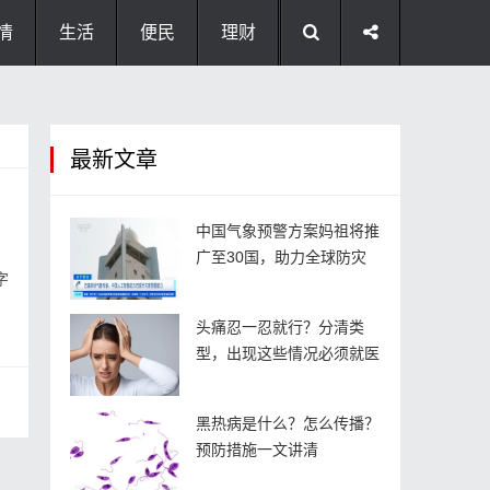
情
生活
便民
理财
最新文章
中国气象预警方案妈祖将推
广至30国，助力全球防灾
字
头痛忍一忍就行？分清类
型，出现这些情况必须就医
黑热病是什么？怎么传播？
预防措施一文讲清