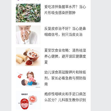
爱吃凉拌鱼腥草水芹？当心
片形吸虫感染肝脓肿
反复皮疹治不好？当心是鼻
咽癌信号，别只当皮炎治
夏至饮食全攻略：清热祛湿
养心健脾，避开误区健康度
夏
幼儿误食高锰酸钾片和除垢
剂，家长必看急救与预防指
南
疱疹性咽峡炎和手足口病怎
么区分？儿科医生教你识别