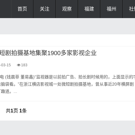
首页
关注
观察
福建
福州
社
短剧拍摄基地集聚1900多家影视企业
-03-15
183
日电 (钱晨菲 董易鑫)“监视器是以前拍广告、拍长剧时候用的，上面显示的
脑袋看。”在浙江横店影视城一处微短剧拍摄基地，曾从事近20年横屏剧
道。...
共
1
页
1
条