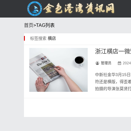
首页
>TAG列表
标签搜索
横店
浙江横店一微
管理员
2024
中新社金华3月15
符还是横版，得歪着
拍摄的导演张莫贤打趣