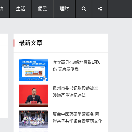
情
生活
便民
理财
最新文章
宜宾高县4.9级地震致1死6
伤 无房屋倒塌
泉州市委书记张毅恭被查
涉嫌严重违纪违法
厦金中医药研学营报名 两
岸亲子共学闽台青草药文化