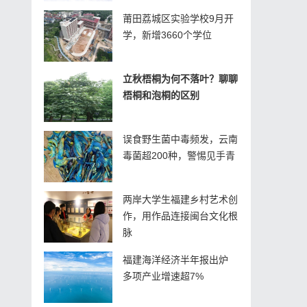
莆田荔城区实验学校9月开
学，新增3660个学位
立秋梧桐为何不落叶？聊聊
梧桐和泡桐的区别
误食野生菌中毒频发，云南
毒菌超200种，警惕见手青
两岸大学生福建乡村艺术创
作，用作品连接闽台文化根
脉
福建海洋经济半年报出炉
多项产业增速超7%