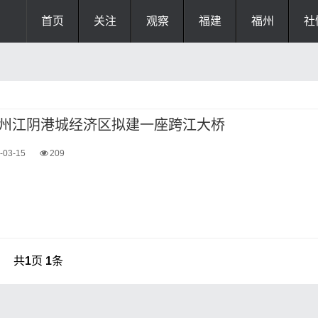
首页
关注
观察
福建
福州
社
州江阴港城经济区拟建一座跨江大桥
-03-15
209
共
1
页
1
条