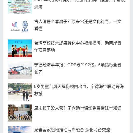
洪涝
古人消暑全靠扇子？原来它还是文化符号，一文
看懂
台湾高校技术成果转化中心福州揭牌，助两岸青
年项目落地
宁德经济半年报：GDP破2192亿，6项指标全省
领先
5岁男童台风天摔伤颅内出血，宁德海空联动跨海
救援
周末孩子没人管？周六助学课堂免费带娃学知识
龙岩客家祖地推动两岸融合 深化龙台交流