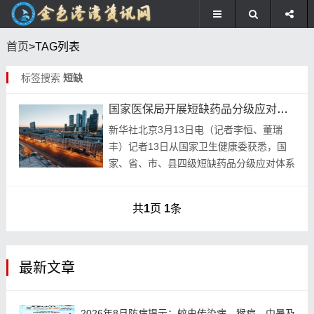
首页
>TAG列表
标签搜索
短缺
国家医保局开展短缺药品分级应对体系逐步健全和有效运转
新华社北京3月13日电（记者李恒、董瑞
丰）记者13日从国家卫生健康委获悉，国
家、省、市、县四级短缺药品分级应对体系
逐步健全和有效运转，2023年短缺药品上
报信息已全部实现应对处置，并稳妥做好临
共
1
页
1
条
床急需药...
最新文章
2026年8月防病提示：蚊虫传染病、猴痘、中暑及