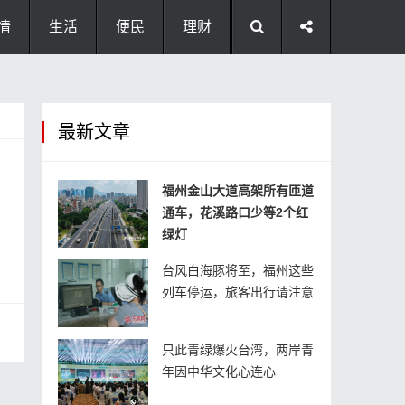
情
生活
便民
理财
最新文章
福州金山大道高架所有匝道
通车，花溪路口少等2个红
绿灯
台风白海豚将至，福州这些
列车停运，旅客出行请注意
只此青绿爆火台湾，两岸青
年因中华文化心连心