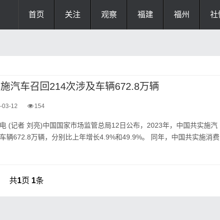
首页
关注
观察
福建
福州
社
实施汽车召回214次涉及车辆672.8万辆
-03-12
154
电 (记者 刘亮)中国国家市场监管总局12日公布，2023年，中国共实施汽
车辆672.8万辆，分别比上年增长4.9%和49.9%。 同年，中国共实施消费
共
1
页
1
条