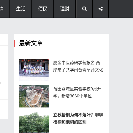
情
生活
便民
理财
最新文章
厦金中医药研学营报名 两
岸亲子共学闽台青草药文化
净
莆田荔城区实验学校9月开
学，新增3660个学位
立秋梧桐为何不落叶？聊聊
梧桐和泡桐的区别