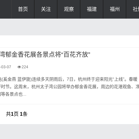
首页
关注
观察
福建
福州
社
湾郁金香花展各景点将“百花齐放”
-03-07
224
电(奚金燕 蓝伊旎)连续多天阴雨后，7日，杭州终于迎来阳光“上线”。春暖
好时节。这周末，杭州太子湾公园将举办郁金香花展，周边的花港观鱼、
各景点也...
共
1
页
1
条