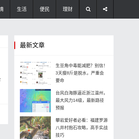
情
生活
便民
理财
最新文章
生豆角中毒能减肥？别信！
3天瘦8斤是脱水，严重会
全
要命
台风白海豚逼近浙江温州，
最大风力14级，最新路径
预报
攀岩爱好者必看：福建罗源
八井村抱石攻略，高手实战
技巧