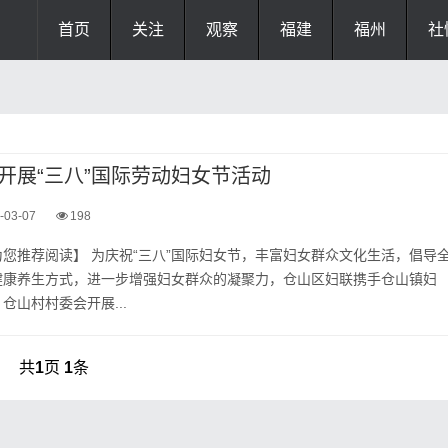
首页
关注
观察
福建
福州
社
开展“三八”国际劳动妇女节活动
-03-07
198
您推荐阅读】 为庆祝“三八”国际妇女节，丰富妇女群众文化生活，倡导
健康养生方式，进一步增强妇女群众的凝聚力，仓山区妇联携手仓山镇妇
仓山村村委会开展...
共
1
页
1
条