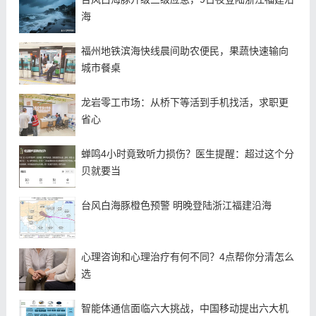
海
福州地铁滨海快线晨间助农便民，果蔬快速输向
城市餐桌
龙岩零工市场：从桥下等活到手机找活，求职更
省心
蝉鸣4小时竟致听力损伤？医生提醒：超过这个分
贝就要当
台风白海豚橙色预警 明晚登陆浙江福建沿海
心理咨询和心理治疗有何不同？4点帮你分清怎么
选
智能体通信面临六大挑战，中国移动提出六大机