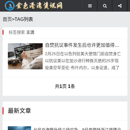
首页
>TAG列表
标签搜索
主流
自焚抗议事件发生后也许更加值得细品的一些状况
2月25日在以色列驻美大使馆门前自焚身亡
以抗议美以在加沙进行种族灭绝的25岁现
役美空军亚伦·布什内尔，以身证道，成了
近期震惊世界的事件。关于这位义士的生平
简介、抗议行动本身和以后的价值、意义，
共
1
页
1
条
这两天想...
最新文章
台风白海豚升级三级应急，9日夜登陆浙江福建沿