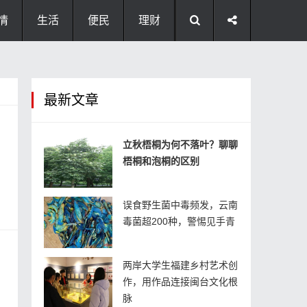
情
生活
便民
理财
最新文章
立秋梧桐为何不落叶？聊聊
梧桐和泡桐的区别
误食野生菌中毒频发，云南
毒菌超200种，警惕见手青
两岸大学生福建乡村艺术创
作，用作品连接闽台文化根
脉