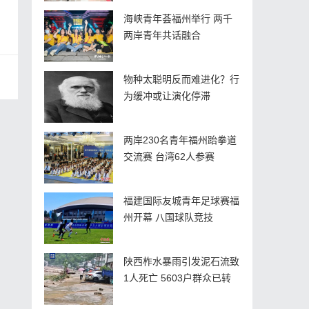
海峡青年荟福州举行 两千
两岸青年共话融合
物种太聪明反而难进化？行
为缓冲或让演化停滞
两岸230名青年福州跆拳道
交流赛 台湾62人参赛
福建国际友城青年足球赛福
州开幕 八国球队竞技
陕西柞水暴雨引发泥石流致
1人死亡 5603户群众已转