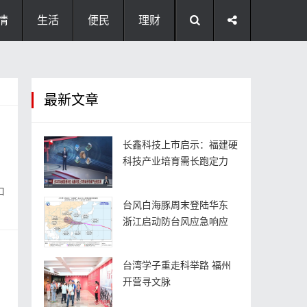
情
生活
便民
理财
最新文章
长鑫科技上市启示：福建硬
科技产业培育需长跑定力
口
台风白海豚周末登陆华东
浙江启动防台风应急响应
台湾学子重走科举路 福州
开营寻文脉