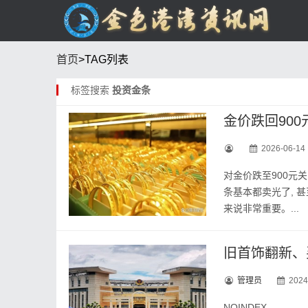
首页
>TAG列表
标签搜索
投资金条
金价跌回90
2026-06-14
对金价跌至900元
条基本都卖光了, 甚
来说非常重要。...
旧首饰翻新、
管理员
2024
NOINDEX