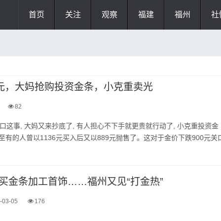
首页
关注
观察
福建
福州
社
0元，大妈抢购投资金条，小克重卖光
82
关口这事, 大妈又来抄底了, 有人担心不下手就更贵就行动了, 小克重投资金
至有的人曾以1136元买入后又以889元抛售了。这对于金价下跌900元关
买金条加工首饰……福州又见“打金热”
-03-05
176