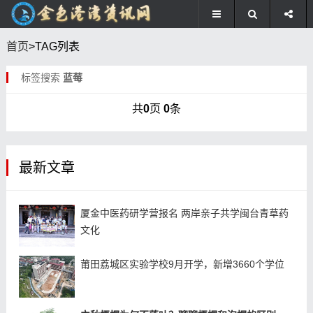
首页
>TAG列表
标签搜索
蓝莓
共
0
页
0
条
最新文章
厦金中医药研学营报名 两岸亲子共学闽台青草药
文化
莆田荔城区实验学校9月开学，新增3660个学位