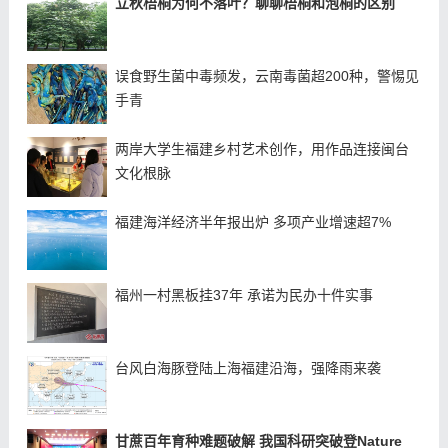
立秋梧桐为何不落叶？聊聊梧桐和泡桐的区别
误食野生菌中毒频发，云南毒菌超200种，警惕见
手青
两岸大学生福建乡村艺术创作，用作品连接闽台
文化根脉
福建海洋经济半年报出炉 多项产业增速超7%
福州一村黑板挂37年 承诺为民办十件实事
台风白海豚登陆上海福建沿海，强降雨来袭
甘蔗百年育种难题破解 我国科研突破登Nature