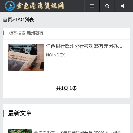
首页
>TAG列表
标签搜索
赣州银行
江西银行赣州分行被罚35万元因办理无真实贸易背景银行承兑汇票业务
NOINDEX
共
1
页
1
条
最新文章
两岸青少年马术邀请赛福州开幕 200多人马组合